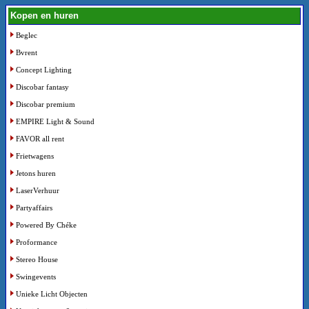
Kopen en huren
Beglec
Bvrent
Concept Lighting
Discobar fantasy
Discobar premium
EMPIRE Light & Sound
FAVOR all rent
Frietwagens
Jetons huren
LaserVerhuur
Partyaffairs
Powered By Chéke
Proformance
Stereo House
Swingevents
Unieke Licht Objecten