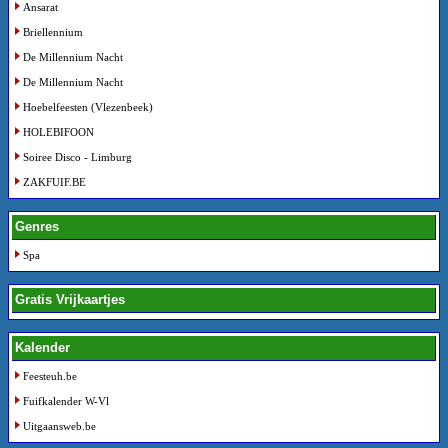
Ansarat
Briellennium
De Millennium Nacht
De Millennium Nacht
Hoebelfeesten (Vlezenbeek)
HOLEBIFOON
Soiree Disco - Limburg
ZAKFUIF.BE
Genres
Spa
Gratis Vrijkaartjes
Kalender
Feesteuh.be
Fuifkalender W-Vl
Uitgaansweb.be