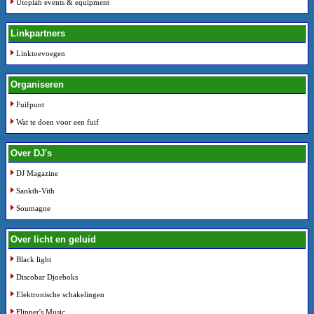
Utopiah events & equipment
Linkpartners
Linktoevoegen
Organiseren
Fuifpunt
Wat te doen voor een fuif
Over DJ's
DJ Magazine
Sankth-Vith
Soumagne
Over licht en geluid
Black light
Discobar Djoeboks
Elektronische schakelingen
Flipper's Music