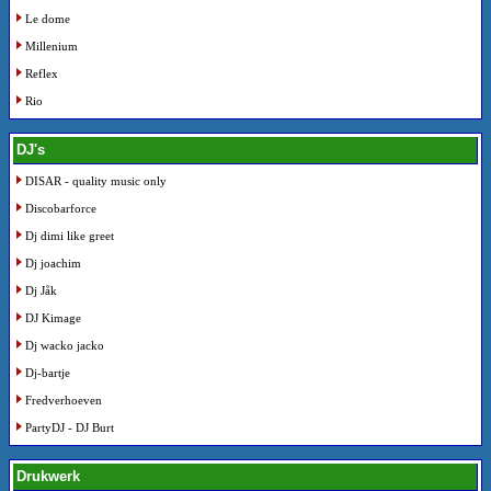
Le dome
Millenium
Reflex
Rio
DJ's
DISAR - quality music only
Discobarforce
Dj dimi like greet
Dj joachim
Dj Jåk
DJ Kimage
Dj wacko jacko
Dj-bartje
Fredverhoeven
PartyDJ - DJ Burt
Drukwerk