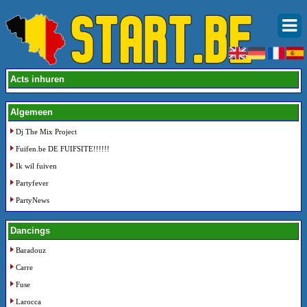
Acts inhuren
Algemeen
Dj The Mix Project
Fuifen.be DE FUIFSITE!!!!!!
Ik wil fuiven
Partyfever
PartyNews
Dancings
Baradouz
Carre
Fuse
Larocca