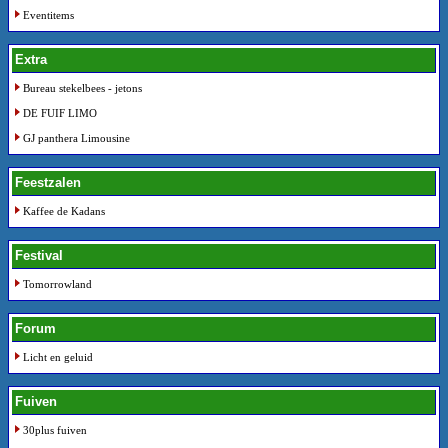
Eventitems
Extra
Bureau stekelbees - jetons
DE FUIF LIMO
GJ panthera Limousine
Feestzalen
Kaffee de Kadans
Festival
Tomorrowland
Forum
Licht en geluid
Fuiven
30plus fuiven